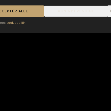
lassisk dansk frokost & smørrebrød i hjertet af Vej
CCEPTÉR ALLE
KUN NØDVENDIGE
BOOK BORD
ores
cookiepolitik
.
MAD UD AF HUSET