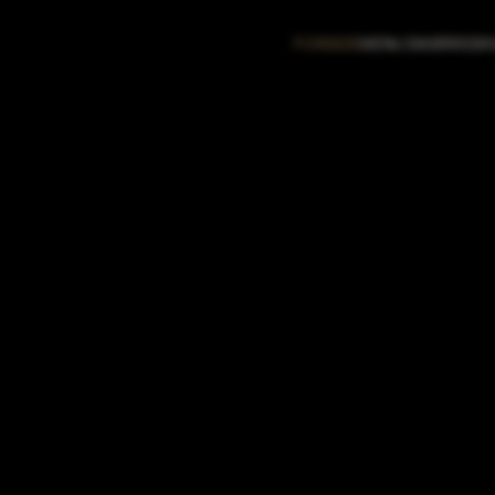
FORSIDE
MENU
SMØRREB