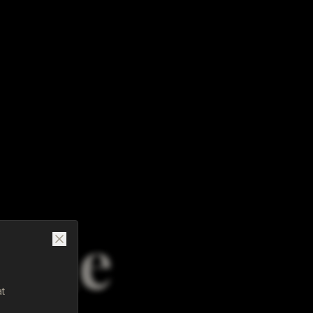
ejle
at