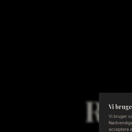
Res
Vi bruge
Vi bruger c
Nødvendige 
acceptere e