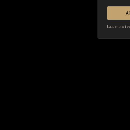
K
A
Læs mere i v