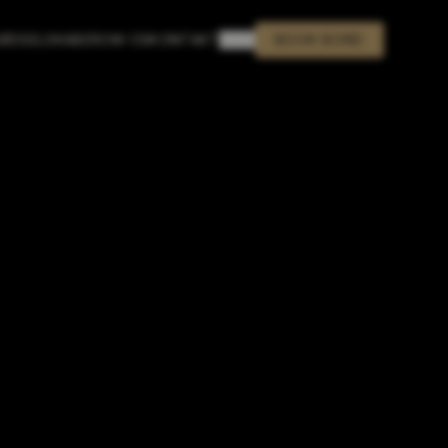
🇬🇧
RØD
SELSKABER
OM OS
KONTAKT
BOOK BORD