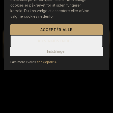
cookies er påkrævet for at siden fungerer
Klassisk dansk frokost & smørrebrød i hjertet af
korrekt. Du kan vælge at acceptere eller afvise
valgfrie cookies nedenfor.
Vejle
ACCEPTÉR ALLE
BOOK BORD
KUN NØDVENDIGE
MAD UD AF HUSET
Indstillinger
Læs mere i vores
cookiepolitik
.