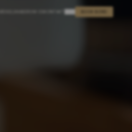
🇬🇧
RØD
SELSKABER
OM OS
KONTAKT
BOOK BORD