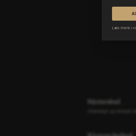
A
Læs mere i v
Stjerneskud
Smørstegt og dampet rød
Wienerschnitzel