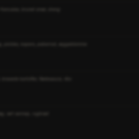
 francaise, brunet smør, dreng
øg, pickles, kapers, peberrod, æggeblomme
brasede kartofler, flødesauce, ribs
øg, rørt sennep, rugbrød