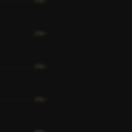
229
,-
229
,-
179
,-
199
,-