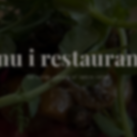
u i restaura
Se vores udvalg af lækre retter