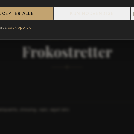
CCEPTÉR ALLE
KUN NØDVENDIGE
ores
cookiepolitik
.
MENU.VARMMAD
Frokostretter
spætte, dressing, rejer, røget laks