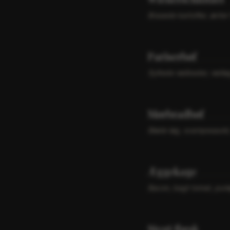
Brasede kartofler, ærter
Pariserbøf
Syltede rødbeder, rødl
Mørbradbøf
Bløde løg, svampesauté, 
Æggekage
Bacon, bagt tomat, purl
Stegt flæsk