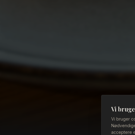
Vi bruge
Vi bruger c
Nødvendige 
acceptere e