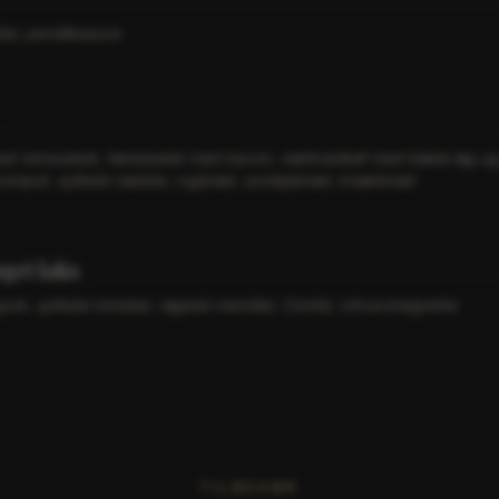
er, persillesauce
d remoulade, hønsesalat med bacon, mørbradbøf med bløde løg o
ompot, syltede nødder, rugbrød, surdejsbrød, knækbrød
get laks
urk, syltede tomater, røgede mandler, Comté, citrusvinaigrette
TILBEHØR