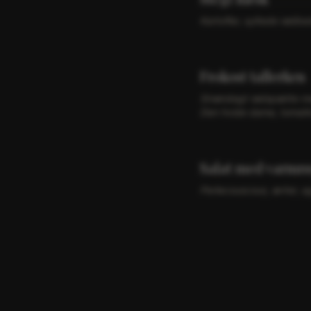
Kartofler, syltede rødbed
Frokost tallerken
Smørstegt rødspætte me
Den hvide dame, tomatk
Salat med varmrø
Perlecouscous, ærter, ag