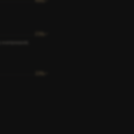
239
,-
g svampesauté,
229
,-