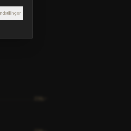
Indstillinger
239
,-
239
,-